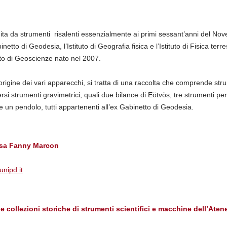
uita da strumenti risalenti essenzialmente ai primi sessant’anni del Nov
abinetto di Geodesia, l’Istituto di Geografia fisica e l’Istituto di Fisica terr
nto di Geoscienze nato nel 2007.
origine dei vari apparecchi, si tratta di una raccolta che comprende stru
rsi strumenti gravimetrici, quali due bilance di Eötvös, tre strumenti pe
e un pendolo, tutti appartenenti all’ex Gabinetto di Geodesia.
ssa Fanny Marcon
nipd.it
 collezioni storiche di strumenti scientifici e macchine dell’Aten