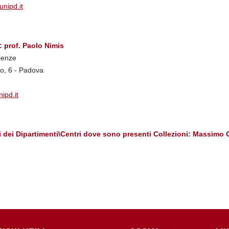
unipd.it
: prof. Paolo Nimis
ienze
o, 6 - Padova
ipd.it
ri dei Dipartimenti\Centri dove sono presenti Collezioni: Massimo 