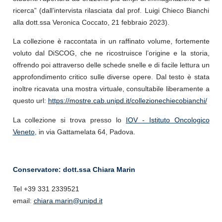
ricerca” (dall’intervista rilasciata dal prof. Luigi Chieco Bianchi
alla dott.ssa Veronica Coccato, 21 febbraio 2023).
La collezione è raccontata in un raffinato volume, fortemente
voluto dal DiSCOG, che ne ricostruisce l’origine e la storia,
offrendo poi attraverso delle schede snelle e di facile lettura un
approfondimento critico sulle diverse opere. Dal testo è stata
inoltre ricavata una mostra virtuale, consultabile liberamente a
questo url:
https://mostre.cab.unipd.it/collezionechiecobianchi/
La collezione si trova presso lo
IOV - Istituto Oncologico
Veneto
, in via Gattamelata 64, Padova.
Conservatore: dott.ssa Chiara Marin
Tel +39 331 2339521
email
:
chiara.marin@unipd.it