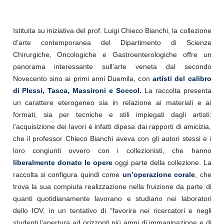
Istituita su iniziativa del prof. Luigi Chieco Bianchi, la collezione
d’arte contemporanea del Dipartimento di Scienze
Chirurgiche, Oncologiche e Gastroenterologiche offre un
panorama interessante sull’arte veneta dal secondo
Novecento sino ai primi anni Duemila, con
artisti del calibro
di Plessi, Tasca, Massironi e Soccol.
La raccolta presenta
un carattere eterogeneo sia in relazione ai materiali e ai
formati, sia per tecniche e stili impiegati dagli artisti:
l’acquisizione dei lavori è infatti dipesa dai rapporti di amicizia,
che il professor Chieco Bianchi aveva con gli autori stessi e i
loro congiunti ovvero con i collezionisti, che hanno
liberalmente donato le opere
oggi parte della collezione. La
raccolta si configura quindi come
un’operazione corale
, che
trova la sua compiuta realizzazione nella fruizione da parte di
quanti quotidianamente lavorano e studiano nei laboratori
dello IOV, in un tentativo di “favorire nei ricercatori e negli
studenti l’apertura ad orizzonti più ampi di immaginazione e di