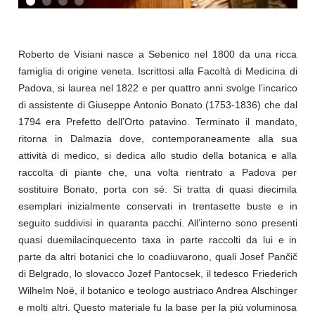
Roberto de Visiani nasce a Sebenico nel 1800 da una ricca
famiglia di origine veneta. Iscrittosi alla Facoltà di Medicina di
Padova, si laurea nel 1822 e per quattro anni svolge l’incarico
di assistente di Giuseppe Antonio Bonato (1753-1836) che dal
1794 era Prefetto dell’Orto patavino. Terminato il mandato,
ritorna in Dalmazia dove, contemporaneamente alla sua
attività di medico, si dedica allo studio della botanica e alla
raccolta di piante che, una volta rientrato a Padova per
sostituire Bonato, porta con sé. Si tratta di quasi diecimila
esemplari inizialmente conservati in trentasette buste e in
seguito suddivisi in quaranta pacchi. All’interno sono presenti
quasi duemilacinquecento taxa in parte raccolti da lui e in
parte da altri botanici che lo coadiuvarono, quali Josef Pančič
di Belgrado, lo slovacco Jozef Pantocsek, il tedesco Friederich
Wilhelm Noë, il botanico e teologo austriaco Andrea Alschinger
e molti altri. Questo materiale fu la base per la più voluminosa