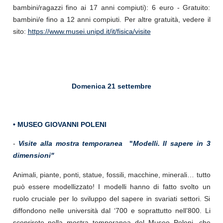
bambini/ragazzi fino ai 17 anni compiuti): 6 euro - Gratuito:
bambini/e fino a 12 anni compiuti. Per altre gratuità, vedere il
sito:
https://www.musei.unipd.it/it/fisica/visite
Domenica 21 settembre
• MUSEO GIOVANNI POLENI
-
Visite alla mostra temporanea
"
Modelli. Il sapere in 3
dimensioni"
Animali, piante, ponti, statue, fossili, macchine, minerali… tutto
può essere modellizzato! I modelli hanno di fatto svolto un
ruolo cruciale per lo sviluppo del sapere in svariati settori. Si
diffondono nelle università dal ‘700 e soprattutto nellʼ800. Li
scoprirete nella mostra temporanea del Museo Poleni, che