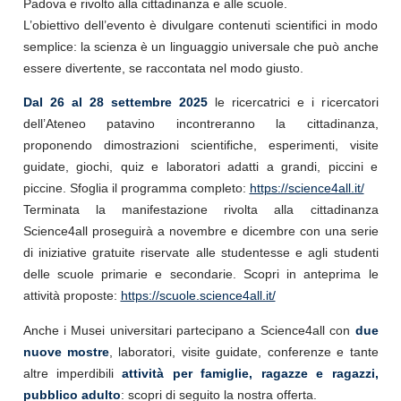
Padova e rivolto alla cittadinanza e alle scuole.
L’obiettivo dell’evento è divulgare contenuti scientifici in modo
semplice: la scienza è un linguaggio universale che può anche
essere divertente, se raccontata nel modo giusto.
Dal 26 al 28 settembre 2025
le ricercatrici e i ricercatori
dell’Ateneo patavino incontreranno la cittadinanza,
proponendo dimostrazioni scientifiche, esperimenti, visite
guidate, giochi, quiz e laboratori adatti a grandi, piccini e
piccine. Sfoglia il programma completo:
https://science4all.it/
Terminata la manifestazione rivolta alla cittadinanza
Science4all proseguirà a novembre e dicembre con una serie
di iniziative gratuite riservate alle studentesse e agli studenti
delle scuole primarie e secondarie. Scopri in anteprima le
attività proposte:
https://scuole.science4all.it/
Anche i Musei universitari partecipano a Science4all con
due
nuove mostre
, laboratori, visite guidate, conferenze e tante
altre imperdibili
attività per famiglie, ragazze e ragazzi,
pubblico adulto
: scopri di seguito la nostra offerta.