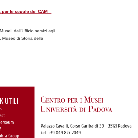
va per le scuole del CAM –
sei, dall’Ufficio servizi agli
 Museo di Storia della
K UTILI
s
act
verseum
Palazzo Cavalli,
Corso Garibaldi 39
- 35121 Padova
M
tel. +39 049 827 2049
mbra Group