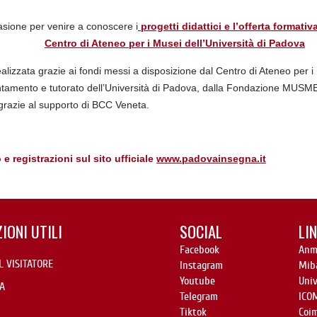
asione per venire a conoscere i
progetti didattici e l’offerta formati
Centro di Ateneo per i Musei dell’Università di Padova
lizzata grazie ai fondi messi a disposizione dal Centro di Ateneo per i Mu
entamento e tutorato dell’Università di Padova, dalla Fondazione MUSME
grazie al supporto di BCC Veneta.
 registrazioni sul sito ufficiale
www.padovainsegna.it
IONI UTILI
SOCIAL
LIN
Facebook
Anm
L VISITATORE
Instagram
Mib
Youtube
Uni
A
Telegram
ICO
Tiktok
Coi