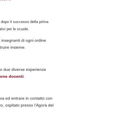
 dopo il successo della prima
ativi per le scuole.
i insegnanti di ogni ordine
truire insieme.
do due diverse esperienze
one docenti
.
ova ed entrare in contatto con
nto, ospitato presso l’Agorà del