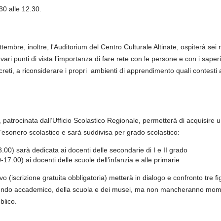
.30 alle 12.30.
tembre, inoltre, l'Auditorium del Centro Culturale Altinate, ospiterà sei re
ari punti di vista l’importanza di fare rete con le persone e con i saperi
eti, a riconsiderare i propri ambienti di apprendimento quali contesti at
 patrocinata dall’Ufficio Scolastico Regionale, permetterà di acquisire 
ll’esonero scolastico e sarà suddivisa per grado scolastico:
.00) sarà dedicata ai docenti delle secondarie di I e II grado
-17.00) ai docenti delle scuole dell’infanzia e alle primarie
(iscrizione gratuita obbligatoria) metterà in dialogo e confronto tre fi
ondo accademico, della scuola e dei musei, ma non mancheranno momenti
blico.