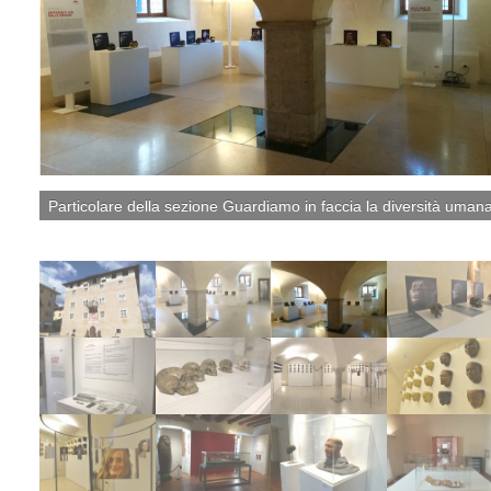
tà
Particolare della sezione Guardiamo in faccia la diversità uman