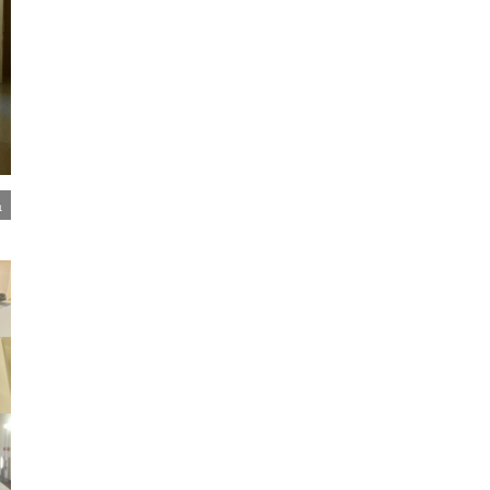
a
Calchi di crani di ominini con le relative ricostruzioni facciali
virtuali 3D