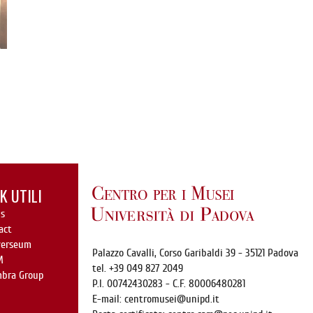
K UTILI
s
act
verseum
Palazzo Cavalli,
Corso Garibaldi 39
- 35121 Padova
M
tel. +39 049 827 2049
mbra Group
P.I. 00742430283 - C.F. 80006480281
E-mail:
centromusei@unipd.it