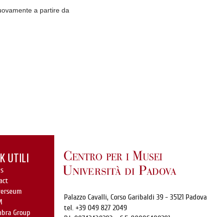
uovamente a partire da
K UTILI
s
act
verseum
Palazzo Cavalli,
Corso Garibaldi 39
- 35121 Padova
M
tel. +39 049 827 2049
mbra Group