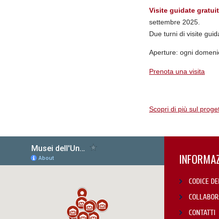
Visite guidate gratui
settembre 2025.
Due turni di visite guid
Aperture: ogni domenic
Prenota una visita
Scopri di più sul proget
INFORMAZ
CODICE DE
COLLABOR
CONTATTI