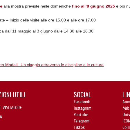
te
alla mostra previste nelle domeniche
fino all’8 giugno 2025
e poi n
ate – Inizio delle visite alle ore 15.00 e alle ore 17.00
a dall’11 maggio al 3 giugno dalle 14.30 alle 18.30
to Modelli. Un viaggio attraverso le discipline e le culture
IONI UTILI
SOCIAL
LIN
Facebook
Anm
L VISITATORE
Instagram
Mib
Youtube
Uni
A
Telegram
ICO
Tiktok
Coi