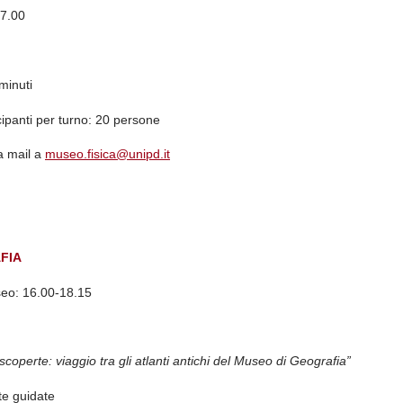
17.00
minuti
ipanti per turno:
20 persone
na mail a
museo.fisica@unipd.it
FIA
seo:
16.00-18.15
 scoperte: viaggio tra gli atlanti antichi del Museo di Geografia”
ite guidate