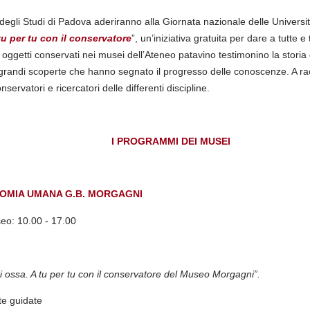
 degli Studi di Padova aderiranno alla Giornata nazionale delle Universit
tu per tu con il conservatore
”, un’iniziativa gratuita per dare a tutte e t
ggetti conservati nei musei dell’Ateneo patavino testimonino la storia d
grandi scoperte che hanno segnato il progresso delle conoscenze. A rac
nservatori e ricercatori delle differenti discipline.
I PROGRAMMI DEI MUSEI
TOMIA UMANA G.B. MORGAGNI
seo:
10.00 - 17.00
di ossa. A tu per tu con il conservatore del Museo Morgagni”.
ite guidate