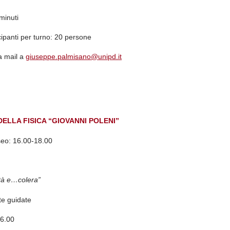
minuti
ipanti per turno:
20 persone
na mail a
giuseppe.palmisano@unipd.it
DELLA FISICA “GIOVANNI POLENI”
seo:
16.00-18.00
cità e…colera”
ite guidate
16.00