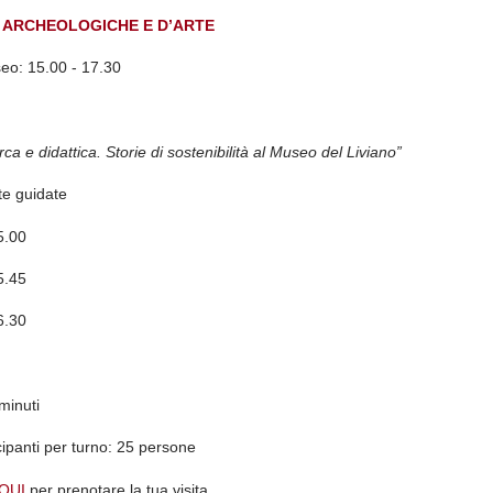
E ARCHEOLOGICHE E D’ARTE
seo:
15.00 - 17.30
rca e didattica. Storie di sostenibilità al Museo del Liviano”
ite guidate
5.00
15.45
6.30
minuti
ipanti per turno:
25 persone
QUI
per prenotare la tua visita