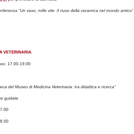
conferenza “
Un vaso, mille vite. Il riuso della ceramica nel mondo antico
”
NA VETERINARIA
seo:
17.00-19.00
teca del Museo di Medicina Veterinaria: tra didattica e ricerca”
ite guidate
17.00
18.00