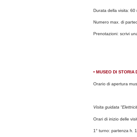
Durata della visita:
60 
Numero max. di partec
Prenotazioni: s
crivi u
• MUSEO DI STORIA 
Orario di apertura mu
Visita guidata “Elettri
Orari di inizio delle vis
1° turno: partenza h. 