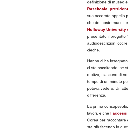
definizione di museo e
Rasekoala, president
suo accorato appello p
che dei nostri musei; e
Holloway University
presentato il progetto
audiodescrizioni cocr
cieche.
Hanna ci ha insegnat
ci sta ascoltando, se 
motivo, ciascuno di noi 
tempo di un minuto per
poteva vedere. Un’atten
differenza.
La prima consapevolez
lavori, è che
l’accessi
Corea per raccontare qu
sta già facendo in que