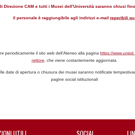
 di Direzione CAM e tutti i Musei dell’Università saranno chiusi fino
il personale è raggiungibile agli indirizzi e-mail
reperibili qu
are periodicamente il sito web dell’Ateneo alla pagina
https://www.unipd
rettore
, che viene costantemente aggiornata.
lle date di apertura o chiusura dei musei saranno notificate tempestiva
pagine social istituzionali
IONI UTILI
SOCIAL
LIN