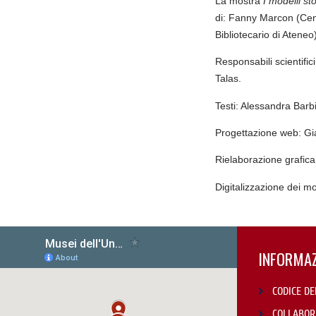
La mostra
I modelli st
di: Fanny Marcon (Cen
Bibliotecario di Ateneo
Responsabili scientifi
Talas.
Testi: Alessandra Bar
Progettazione web: Gia
Rielaborazione grafic
Digitalizzazione dei mo
INFORMAZ
CODICE DE
COLLABOR