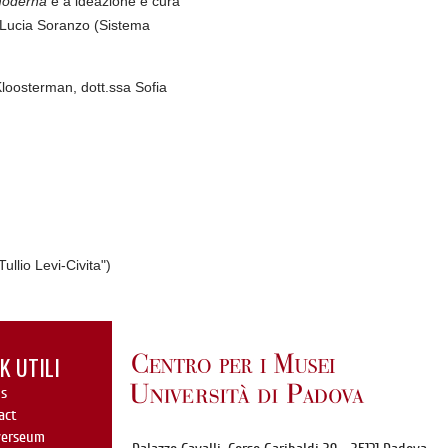
 moderna
è a ideazione e cura
 Lucia Soranzo (Sistema
Kloosterman, dott.ssa Sofia
llio Levi-Civita")
K UTILI
s
act
verseum