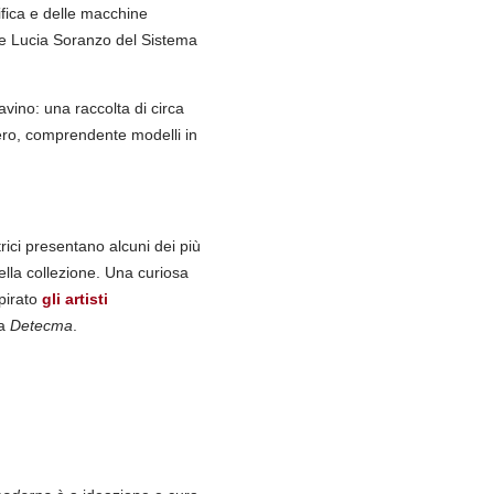
ifica e delle macchine
 e Lucia Soranzo del Sistema
vino: una raccolta di circa
tero, comprendente modelli in
trici presentano alcuni dei più
ella collezione. Una curiosa
pirato
gli artisti
na
Detecma
.