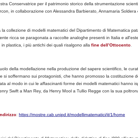
ostra Conservatrice per il patrimonio storico della strumentazione scient
rcon, in collaborazione con Alessandra Barbierato, Annamaria Soldera
.
 la collezione di modelli matematici del Dipartimento di Matematica pata
mente ricca se paragonata a raccolte analoghe presenti in Italia e all'es
e in plastica, i più antichi dei quali risalgono alla
fine dell’Ottocento
.
 ruolo della modellazione nella produzione del sapere scientifico, le cura
 e si soffermano sui protagonisti, che hanno promosso la costituzione d
ta al modo in cui le affascinanti forme dei modelli matematici hanno is
enry Swift a Man Rey, da Henry Mool a Tullio Regge con la sua poltro
indirizzo
:
https://mostre.cab.unipd.it/modellimatematici/it/1/home