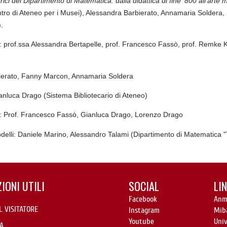
orici del Dipartimento di Matematica: dalla didattica di fine ‘800 all’arte
tro di Ateneo per i Musei), Alessandra Barbierato, Annamaria Soldera,
).
ci: prof.ssa Alessandra Bertapelle, prof. Francesco Fassò, prof. Remke 
bierato, Fanny Marcon, Annamaria Soldera
nluca Drago (Sistema Bibliotecario di Ateneo)
a: Prof. Francesco Fassò, Gianluca Drago, Lorenzo Drago
delli: Daniele Marino, Alessandro Talami (Dipartimento di Matematica "Tu
IONI UTILI
SOCIAL
LIN
Facebook
Anm
L VISITATORE
Instagram
Mib
Youtube
Uni
A