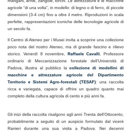
mangani, arnie, zangole, torchi. Le attrezzature e le macchine
agricole “di una volta”, in modello: di legno o di ferro, di piccole
dimensioni (3-4 cm) fino a oltre il metro. Riproduzioni in scala
perfette, rappresentazioni iconiche delle tecnologie agricole di
un secolo fa.
Il Centro di Ateneo per i Musei invita a scoprire una collezione
poco nota del nostro Ateneo, ma di grande fascino e rilievo
storico. Venerdì 8 novembre,
Raffaele Cavalli
, Professore
ordinario di Meccanizzazione forestale dell’Università di
Padova, illustra al pubblico la
collezione di modellini di
macchine e attrezzature agricole del Dipartimento
Territorio e Sistemi Agro-forestali (TESAF)
: una raccolta
ricca e variegata, capace di offrire un quadro quanto mai
completo della cultura agricola di cento e più anni fa.
Gli inizi della raccolta risalgono agli anni Trenta dell’Ottocento,
probabilmente a seguito di un auspicio formulato dal vicerè
Ranieri durante una sua visita a Padova. Nei decenni