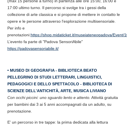
(max 15 persone a turno) in partenza alle ore 15:00, 16:00 e
17:00 ultimo turno. Il percorso si svolge tra i gessi della
collezione di arte classica e si propone di mettere in contatto le
opere e le persone attraverso l'esplorazione multisensoriale.
Per info e
prenotazioni:
https://shop.midaticket.it/museiateneopadova/Event/
L’evento fa parte di "Padova SensoriAbile"
https://padovasensoriabile.it/
• MUSEO DI GEOGRAFIA - BIBLIOTECA BEATO
PELLEGRINO DI STUDI LETTERARI, LINGUISTICI,
PEDAGOGICI E DELLO SPETTACOLO - BIBLIOTECA DI
SCIENZE DELL’ANTICHITÀ, ARTE, MUSICA LIVIANO
Con occhi piccini: uno sguardo lento e attento.
Attività gratuita
per bambini dai 3 ai 5 anni accompagnati da un adulto, su
prenotazione.
E' un percorso in tre tappe: la prima dedicata alla lettura