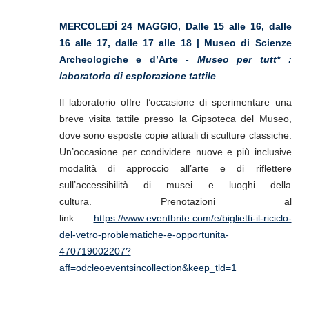
MERCOLEDÌ 24 MAGGIO, Dalle 15 alle 16, dalle
16 alle 17, dalle 17 alle 18 | Museo di Scienze
Archeologiche e d’Arte -
Museo per tutt* :
laboratorio di esplorazione tattile
Il laboratorio offre l’occasione di sperimentare una
breve visita tattile presso la Gipsoteca del Museo,
dove sono esposte copie attuali di sculture classiche.
Un’occasione per condividere nuove e più inclusive
modalità di approccio all’arte e di riflettere
sull’accessibilità di musei e luoghi della
cultura.
Prenotazioni al
link:
https://www.eventbrite.com/e/biglietti-il-riciclo-
del-vetro-problematiche-e-opportunita-
470719002207?
aff=odcleoeventsincollection&keep_tld=1