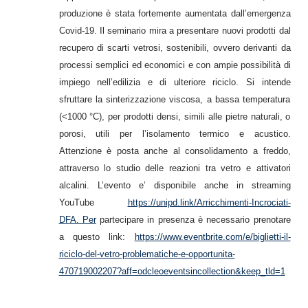
produzione è stata fortemente aumentata dall’emergenza
Covid-19. Il seminario mira a presentare nuovi prodotti dal
recupero di scarti vetrosi, sostenibili, ovvero derivanti da
processi semplici ed economici e con ampie possibilità di
impiego nell’edilizia e di ulteriore riciclo. Si intende
sfruttare la sinterizzazione viscosa, a bassa temperatura
(<1000 °C), per prodotti densi, simili alle pietre naturali, o
porosi, utili per l’isolamento termico e acustico.
Attenzione è posta anche al consolidamento a freddo,
attraverso lo studio delle reazioni tra vetro e attivatori
alcalini. L’evento e’ disponibile anche in streaming
YouTube
https://unipd.link/Arricchimenti-Incrociati-
DFA. Per
partecipare in presenza è necessario prenotare
a questo link:
https://www.eventbrite.com/e/biglietti-il-
riciclo-del-vetro-problematiche-e-opportunita-
470719002207?aff=odcleoeventsincollection&keep_tld=1