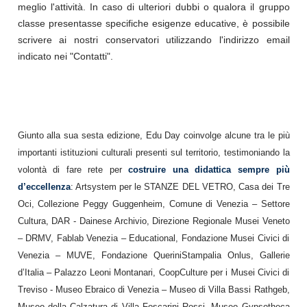
meglio l'attività. In caso di ulteriori dubbi o qualora il gruppo
classe presentasse specifiche esigenze educative, è possibile
scrivere ai nostri conservatori utilizzando l'indirizzo email
indicato nei "Contatti".
Giunto alla sua sesta edizione,
Edu Day coinvolge alcune tra le più
importanti istituzioni culturali presenti sul territorio, testimoniando la
volontà di fare rete per
costruire una didattica sempre più
d’eccellenza
: Artsystem per le STANZE DEL VETRO, Casa dei Tre
Oci, Collezione Peggy Guggenheim, Comune di Venezia – Settore
Cultura, DAR - Dainese Archivio, Direzione Regionale Musei Veneto
– DRMV, Fablab Venezia – Educational, Fondazione Musei Civici di
Venezia – MUVE, Fondazione QueriniStampalia Onlus, Gallerie
d’Italia – Palazzo Leoni Montanari, CoopCulture per i Musei Civici di
Treviso - Museo Ebraico di Venezia – Museo di Villa Bassi Rathgeb,
Museo della Calzatura di Villa Foscarini Rossi, Museo Gypsotheca